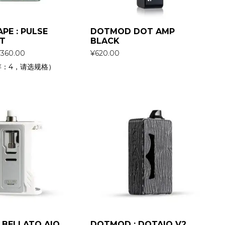
PE : PULSE
DOTMOD DOT AMP
IT
BLACK
¥
360.00
¥
620.00
存：4，请选规格）
 BELLATO AIO
DOTMOD : DOTAIO V2