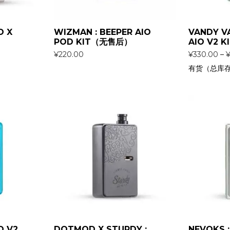
O X
WIZMAN : BEEPER AIO
VANDY VA
POD KIT（无售后）
AIO V2 K
¥
220.00
¥
330.00
–
有货（总库
O V2
DOTMOD X STURDY :
NEVOKS :