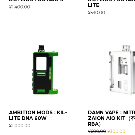
LITE
¥
1,400.00
¥
530.00
AMBITION MODS : KIL-
DAMN VAPE：NIT
LITE DNA 60W
ZAION AIO KIT（
RBA）
¥
1,000.00
¥
600.00
¥
300.00