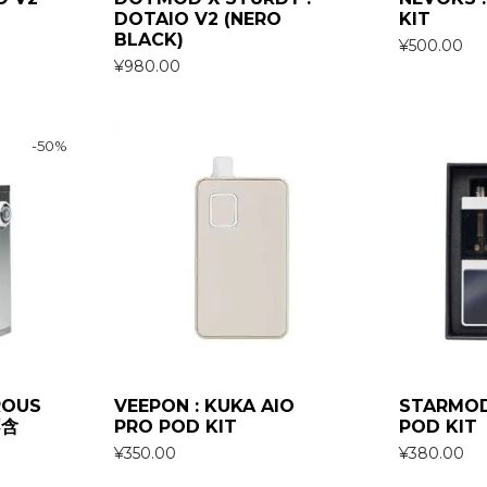
DOTAIO V2 (NERO
KIT
BLACK)
¥
500.00
¥
980.00
-
50
%
ROUS
VEEPON : KUKA AIO
STARMO
不含
PRO POD KIT
POD KIT
¥
350.00
¥
380.00