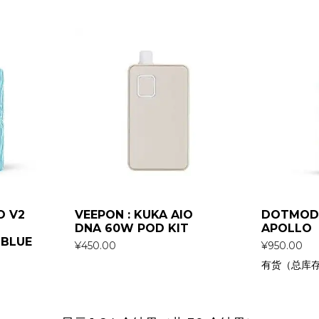
O V2
VEEPON : KUKA AIO
DOTMOD 
DNA 60W POD KIT
APOLLO
 BLUE
¥
450.00
¥
950.00
有货（总库存