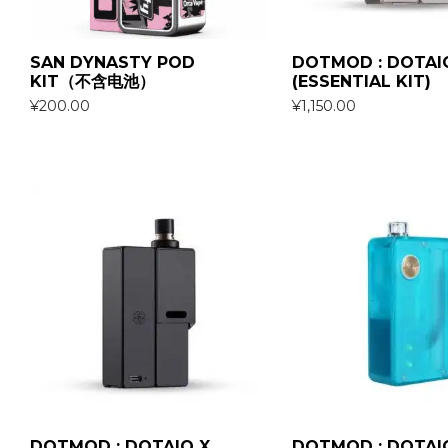
SAN DYNASTY POD
DOTMOD : DOTAI
KIT（不含电池）
(ESSENTIAL KIT)
¥
200.00
¥
1,150.00
DOTMOD : DOTAIO X
DOTMOD : DOTAI