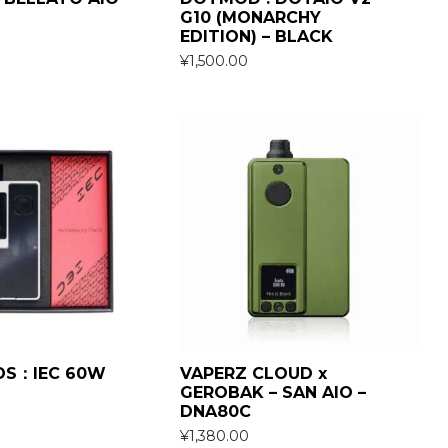
G10 (MONARCHY
EDITION) – BLACK
¥
1,500.00
DS：IEC 60W
VAPERZ CLOUD x
GEROBAK – SAN AIO –
DNA80C
¥
1,380.00