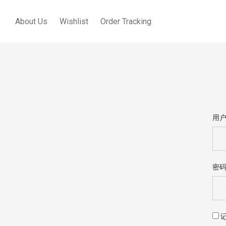
About Us
Wishlist
Order Tracking
用
邮
密
您
的