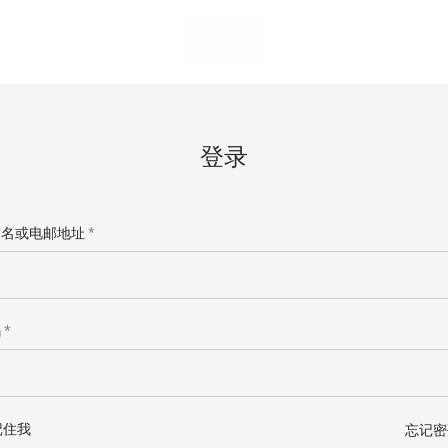
登录
必
户名或电邮地址
*
箱地址
*
填
必
码
*
填
的个人资料将用于在您体验本网站的整个过程中为您提供支持、管理对您
访问，以及用于在我们的
隐私政策
中描述的其他用途。
记住我
忘记密