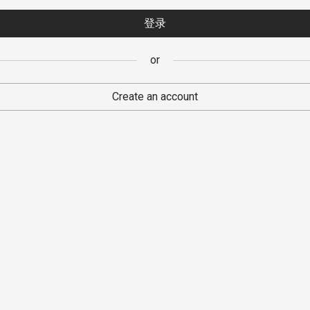
注册
登录
or
or
Create an account