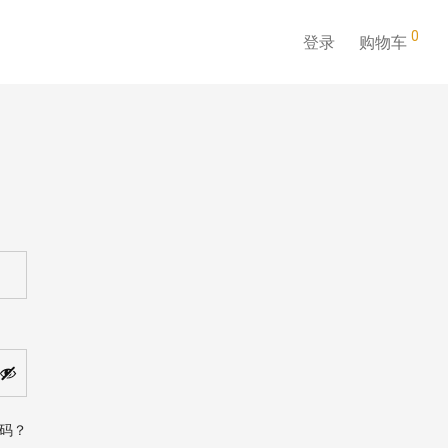
0
登录
购物车
帐户
码？