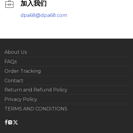
加入我们
dpa68@dpa68.com
About Us
FAQs
Order Tracking
Contact
Return and Refund Policy
Privacy Policy
TERMS AND CONDITIONS