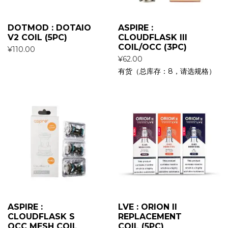
DOTMOD : DOTAIO
ASPIRE :
V2 COIL (5PC)
CLOUDFLASK III
COIL/OCC (3PC)
¥
110.00
¥
62.00
有货（总库存：8，请选规格）
ASPIRE :
LVE : ORION II
CLOUDFLASK S
REPLACEMENT
OCC MESH COIL
COIL (5PC)