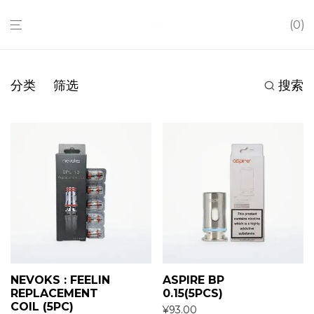
0
分类
筛选
搜索
NEVOKS : FEELIN
ASPIRE BP
REPLACEMENT
0.15(5PCS)
COIL (5PC)
¥
93.00