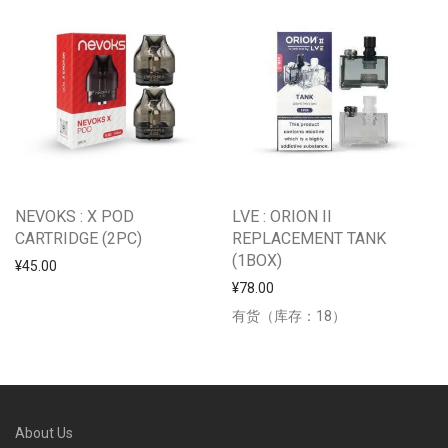
NEVOKS : X POD
LVE : ORION II
CARTRIDGE (2PC)
REPLACEMENT TANK
(1BOX)
¥
45.00
¥
78.00
有货（库存：18）
About Us