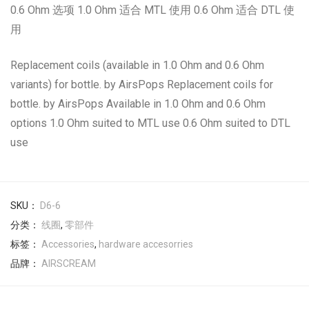
0.6 Ohm 选项 1.0 Ohm 适合 MTL 使用 0.6 Ohm 适合 DTL 使
用
Replacement coils (available in 1.0 Ohm and 0.6 Ohm
variants) for bottle. by AirsPops Replacement coils for
bottle. by AirsPops Available in 1.0 Ohm and 0.6 Ohm
options 1.0 Ohm suited to MTL use 0.6 Ohm suited to DTL
use
SKU：
D6-6
分类：
线圈
,
零部件
标签：
Accessories
,
hardware accesorries
品牌：
AIRSCREAM