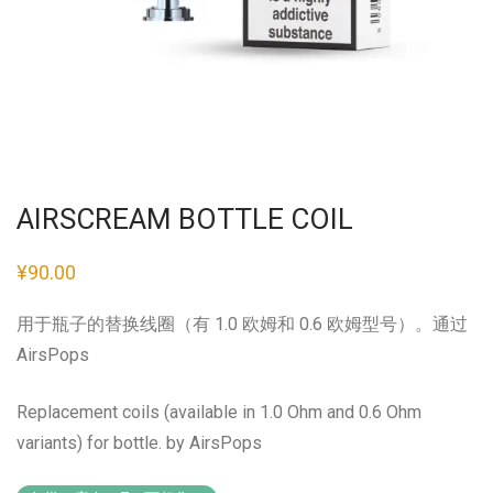
AIRSCREAM BOTTLE COIL
¥
90.00
用于瓶子的替换线圈（有 1.0 欧姆和 0.6 欧姆型号）。通过
AirsPops
Replacement coils (available in 1.0 Ohm and 0.6 Ohm
variants) for bottle. by AirsPops