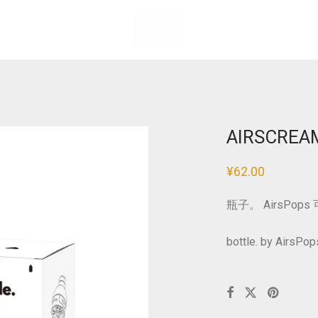
AIRSCREA
¥
62.00
瓶子。 AirsPop
bottle. by AirsPops