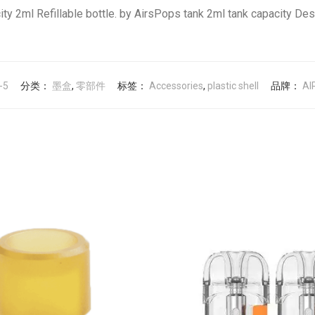
city 2ml Refillable bottle. by AirsPops tank 2ml tank capacity Des
-5
分类：
墨盒
,
零部件
标签：
Accessories
,
plastic shell
品牌：
AI