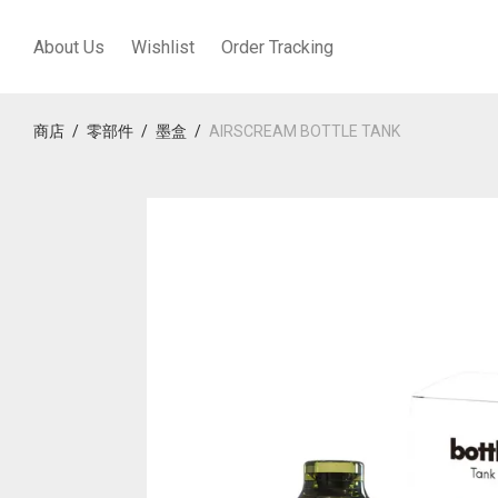
About Us
Wishlist
Order Tracking
商店
/
零部件
/
墨盒
/
AIRSCREAM BOTTLE TANK