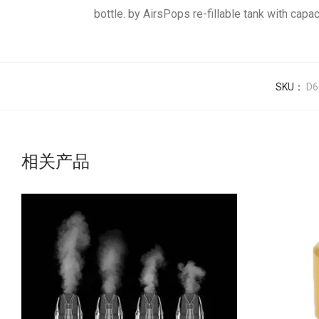
bottle. by AirsPops re-fillable tank with capa
SKU：
D6
相关产品