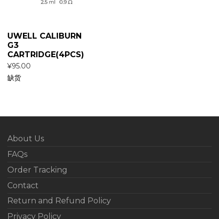
UWELL CALIBURN
G3
CARTRIDGE(4PCS)
¥
95.00
缺货
About Us
FAQs
Order Tracking
Contact
Return and Refund Policy
Privacy Policy