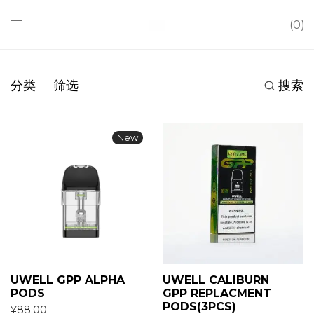
0
分类
筛选
搜索
New
UWELL GPP ALPHA
UWELL CALIBURN
PODS
GPP REPLACMENT
PODS(3PCS)
¥
88.00