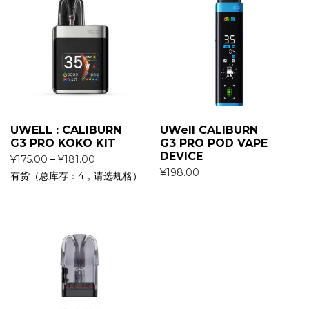
UWELL : CALIBURN
UWell CALIBURN
G3 PRO KOKO KIT
G3 PRO POD VAPE
DEVICE
¥
175.00
–
¥
181.00
¥
198.00
有货（总库存：4，请选规格）