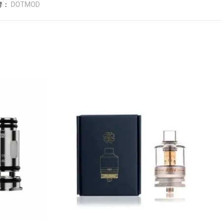
牌：
DOTMOD