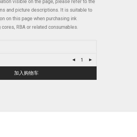
ation visible on the page, please refer to the
ns and picture descriptions. It is suitable to
tion on this page when purchasing ink
g cores, RBA or related consumables.
加入购物车