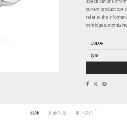
specifications inform
current product optio
refer to the informa
cartridges, atomizin
COLOR
数量
0
描述
其他信息
用户评价