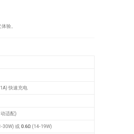
义体验。
(1A) 快速充电
自动适配)
3-30W) 或
0.6Ω
(14-19W)