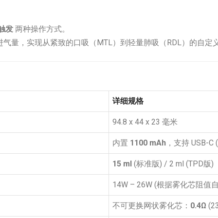
触发
两种操作方式。
气量，实现从紧致的口吸（MTL）到轻量肺吸（RDL）的自定
详细规格
94.8 x 44 x 23 毫米
内置
1100 mAh
，支持 USB-C 
15 ml
(标准版) / 2 ml (TPD版)
14W – 26W (根据雾化芯阻值
不可更换网状雾化芯：
0.4Ω
(2