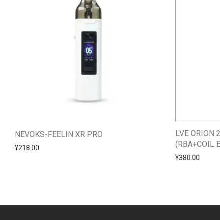
LVE ORION 
NEVOKS-FEELIN XR PRO
(RBA+COIL
¥
218.00
¥
380.00