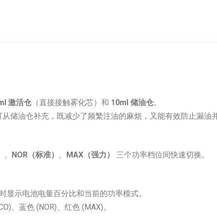
ml 激活仓
（直接接触雾化芯）和
10ml 储油仓
。
完后可从储油仓补充，既减少了频繁注油的麻烦，又能有效防止漏油
）
、
NOR（标准）
、
MAX（强力）
三个功率档位间快速切换。
时显示电池电量百分比和当前的功率模式。
)、蓝色 (NOR)、红色 (MAX)。